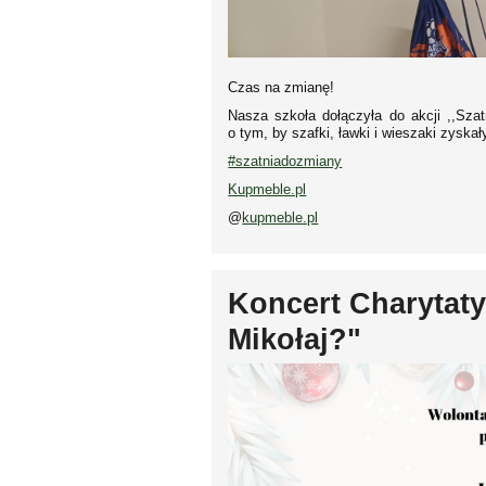
Czas na zmianę!
Nasza szkoła dołączyła do akcji ,,Sza
o tym, by szafki, ławki i wieszaki zyska
#szatniadozmiany
Kupmeble.pl
@
kupmeble.pl
Koncert Charytaty
Mikołaj?"