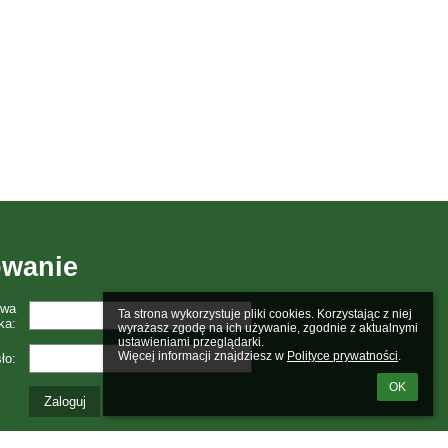
wanie
zwa
Ta strona wykorzystuje pliki cookies. Korzystając z niej 
ka:
wyrażasz zgodę na ich używanie, zgodnie z aktualnymi 
ustawieniami przeglądarki.

Więcej informacji znajdziesz w 
Polityce prywatności
.
ło:
OK