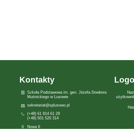
Kontakty
Logo
Szkoła Podstawowa im. gen. Józefa Dowbora
Na
Muśnickiego w Lusowie
użytkowni
sekretariat@splusowo.pl
Has
(+48) 61 814 61 29
(+48) 501 520 314
Nowa 6
62-080 Lusowo