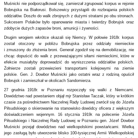
Muśnicki nie podporządkował się, zamierzał zgrupować korpus w rejonie
Bobrujska na Białorusi. Bolszewicy przystąpili do rozbrajania polskich
oddziałów. Doszło do walk zbrojnych z dużymi stratami po obu stronach.
Sukcesem Polaków było opanowanie miasta i twierdzy Bobrujsk oraz
zdobycie dużych zapasów broni, amunicji i żywności.
Drugim wrogiem wkrótce okazali się Niemcy. W połowie 1918r. korpus
został otoczony w pobliżu Bobrujska przez oddziały niemieckie
i zmuszony do złożenia broni. Generał zgodził się na demobilizację, nie
chcąc dopuścić do walk z przeważającymi siłami niemieckimi, które w
efekcie musiałyby doprowadzić do wyniszczenia oddziałów polskich.
Żołnierze zostali przewiezieni transportami kolejowymi na ziemie
polskie. Gen. J. Dowbor Muśnicki jako ostatni wraz z rodziną opuścił
Bobrujsk i zamieszkał w okolicach Sandomierza.
27 grudnia 1918r. w Poznaniu rozpoczęły się walki z Niemcami.
Dowództwo nad powstaniem objął mjr Stanisław Taczak, który w krótkim
czasie za pośrednictwem Naczelnej Rady Ludowej zwrócił się do Józefa
Piłsudskiego o skierowanie na stanowisko dowódcy oficera z większym
doświadczeniem wojennym. 16 stycznia 1919r. na polecenie Józefa
Piłsudskiego i Naczelnej Rady Ludowej w Poznaniu gen. Józef Dowbor
Muśnicki przejął dowództwo nad wielkopolskimi powstańcami. Wielką
jego zasługą było utworzenie blisko 100-tysięcznej Armii Wielkopolskiej