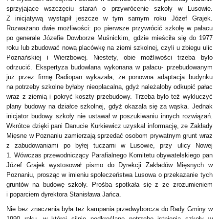
sprzyjające wszczęciu starań o przywrócenie szkoły w Lusowie.
Z inicjatywą wystąpił jeszcze w tym samym roku Józef Grajek.
Rozważano dwie możliwości: po pierwsze przywrócić szkołę w pałacu
po generale Józefie Dowborze Muśnickim, gdzie mieściła się do 1977
roku lub zbudować nową placówkę na ziemi szkolnej, czyli u zbiegu ulic
Poznańskiej i Wierzbowej. Niestety, obie możliwości trzeba było
odrzucić. Ekspertyza budowlana wykonana w pałacu- przebudowanym
już przez firmę Radiopan wykazała, że ponowna adaptacja budynku
na potrzeby szkolne byłaby nieopłacalna, gdyż należałoby odkupić pałac
wraz z ziemią i pokryć koszty przebudowy. Trzeba było też wykluczyć
plany budowy na działce szkolnej, gdyż okazała się za wąska. Jednak
inicjator budowy szkoły nie ustawał w poszukiwaniu innych rozwiązań.
Wkrótce dzięki pani Danucie Kurkiewicz uzyskał informację, ze Zakłady
Mięsne w Poznaniu zamierzają sprzedać osobom prywatnym grunt wraz
z zabudowaniami po byłej tuczarni w Lusowie, przy ulicy Nowej
1. Wówczas przewodniczący Parafialnego Komitetu obywatelskiego pan
Józef Grajek wystosował pismo do Dyrekcji Zakładów Mięsnych w
Poznaniu, prosząc w imieniu społeczeństwa Lusowa o przekazanie tych
gruntów na budowę szkoły. Prośba spotkała się z ze zrozumieniem
i poparciem dyrektora Stanisława Jańca.
Nie bez znaczenia była też kampania przedwyborcza do Rady Gminy w
1990 roku, w której silnie podkreślano potrzebę istnienia szkoły w