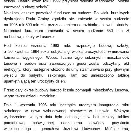
szkoły. Ostatni dzień roku 1992 przyniósł radosna wiadomość "Można
zaczynać budowę szkoły".
Należało jeszcze pozyskać fundusze na budowę. Po wielu burzliwych
dyskusjach Rada Gminy zgodziła się umieścić w swoim budżecie
na 1993 rok 300 mln zł z przeznaczeniem na rozbiórkę chlewni i stodoły.
Natomiast kuratorium umieściło w swoim budżecie 650 mln zł
na budowę szkoły w Lusowie.
Pod koniec września 1993 roku rozpoczęto budowę szkoły,
a 30 kwietnia 1994 roku odbyła się wielka uroczystość wmurowania
kamienia węgielnego. Wobec licznie zgromadzonych mieszkańców
Lusowa i Sadów oraz zaproszonych gości został odczytany akt
erekcyjny, który następnie włożono do urny i zamurowano przy głównym
wejściu do budynku szkolnego. Tam też umieszczono tablicę
upamiętniającą ten uroczysty dzień.
Przez cały okres budowy bardzo licznie pomagali mieszkańcy Lusowa,
w tym także dzieci i młodzież.
Dnia 1 września 1996 roku nastąpiła uroczysta inauguracja roku
szkolnego w nowo wybudowanej placówce w Lusowie. Ważnym
wydarzeniem w tym dniu było odsłonięcie w holu szkoły tablicy
pamiątkowej poświęconej naczelnemu dowódcy powstania
wielkopolskiego - generałowi Józefowi Dowborowi Muśnickiemu,