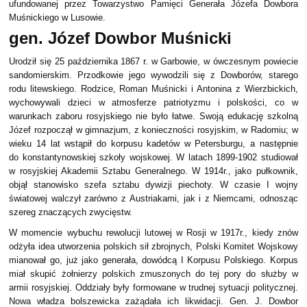
ufundowanej przez Towarzystwo Pamięci Generała Józefa Dowbora
Muśnickiego w Lusowie.
gen. Józef Dowbor Muśnicki
Urodził się 25 października 1867 r. w Garbowie, w ówczesnym powiecie
sandomierskim. Przodkowie jego wywodzili się z Dowborów, starego
rodu litewskiego. Rodzice, Roman Muśnicki i Antonina z Wierzbickich,
wychowywali dzieci w atmosferze patriotyzmu i polskości, co w
warunkach zaboru rosyjskiego nie było łatwe. Swoją edukację szkolną
Józef rozpoczął w gimnazjum, z konieczności rosyjskim, w Radomiu; w
wieku 14 lat wstąpił do korpusu kadetów w Petersburgu, a następnie
do konstantynowskiej szkoły wojskowej. W latach 1899-1902 studiował
w rosyjskiej Akademii Sztabu Generalnego. W 1914r., jako pułkownik,
objął stanowisko szefa sztabu dywizji piechoty. W czasie I wojny
światowej walczył zarówno z Austriakami, jak i z Niemcami, odnosząc
szereg znaczących zwycięstw.
W momencie wybuchu rewolucji lutowej w Rosji w 1917r., kiedy znów
odżyła idea utworzenia polskich sił zbrojnych, Polski Komitet Wojskowy
mianował go, już jako generała, dowódcą I Korpusu Polskiego. Korpus
miał skupić żołnierzy polskich zmuszonych do tej pory do służby w
armii rosyjskiej. Oddziały były formowane w trudnej sytuacji politycznej.
Nowa władza bolszewicka zażądała ich likwidacji. Gen. J. Dowbor