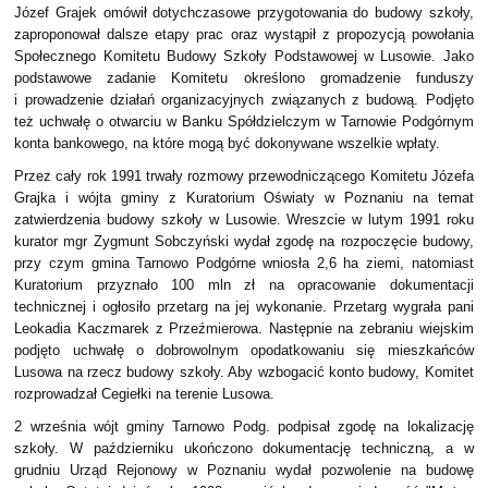
Józef Grajek omówił dotychczasowe przygotowania do budowy szkoły,
zaproponował dalsze etapy prac oraz wystąpił z propozycją powołania
Społecznego Komitetu Budowy Szkoły Podstawowej w Lusowie. Jako
podstawowe zadanie Komitetu określono gromadzenie funduszy
i prowadzenie działań organizacyjnych związanych z budową. Podjęto
też uchwałę o otwarciu w Banku Spółdzielczym w Tarnowie Podgórnym
konta bankowego, na które mogą być dokonywane wszelkie wpłaty.
Przez cały rok 1991 trwały rozmowy przewodniczącego Komitetu Józefa
Grajka i wójta gminy z Kuratorium Oświaty w Poznaniu na temat
zatwierdzenia budowy szkoły w Lusowie. Wreszcie w lutym 1991 roku
kurator mgr Zygmunt Sobczyński wydał zgodę na rozpoczęcie budowy,
przy czym gmina Tarnowo Podgórne wniosła 2,6 ha ziemi, natomiast
Kuratorium przyznało 100 mln zł na opracowanie dokumentacji
technicznej i ogłosiło przetarg na jej wykonanie. Przetarg wygrała pani
Leokadia Kaczmarek z Przeźmierowa. Następnie na zebraniu wiejskim
podjęto uchwałę o dobrowolnym opodatkowaniu się mieszkańców
Lusowa na rzecz budowy szkoły. Aby wzbogacić konto budowy, Komitet
rozprowadzał Cegiełki na terenie Lusowa.
2 września wójt gminy Tarnowo Podg. podpisał zgodę na lokalizację
szkoły. W październiku ukończono dokumentację techniczną, a w
grudniu Urząd Rejonowy w Poznaniu wydał pozwolenie na budowę