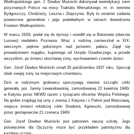
Wielkopolskiego gen. J. Dowbor Muśnicki dokonywał rewindykacji ziem
przyznanych Polsce na mocy Traktatu Wersalskiego, m. in. terenów
Bydgoszczy, Chodzieży, Leszna i Zbąszynia. Były to ostatnie zadania
powierzone generałowi i jego podwładnym w ramach dowodzenia
Frontem Wielkopolskim.
W marcu 1920r. podał się do dymisji i osiedlił się w Batorowie (obecnie
Lusowo) niedaleko Poznania. Wraz z rodziną zamieszkał w XIX-
wiecznym, pięknie położonym nad jeziorem, pałacu. Zajął się
prowadzeniem majątku, kupionego od Urzędu Osadniczego, a przede
wszystkim, po śmierci ukochanej żony, wychowaniem czwórki dzieci.
Gen. Józef Dowbor Muśnicki zmarł 26 października 1937 roku. Spoczął
obok swojej żony na miejscowym cmentarzu.
Dziś w rodzinnym grobowcu spoczywają również szczątki córki
generała, por. Janiny Lewandowskiej, zamordowanej 22 kwietnia 1940r.
w Katyniu przez NKWD razem z tysiącami oficerów Wojska Polskiego.
Na grobie znajdują się urny z ziemią z Katynia i z Palmir pod Warszawą,
miejsca śmierci młodszej córki Dowbora, Agnieszki, zamordowanej
przez gestapowców 21 czerwca 1940r.
Gen. Józef Dowbor Muśnicki jest patronem naszej szkoły. Jego
poświęcenie dla Ojczyzny może być przykładem patriotyzmu dla
każdego ucznia.