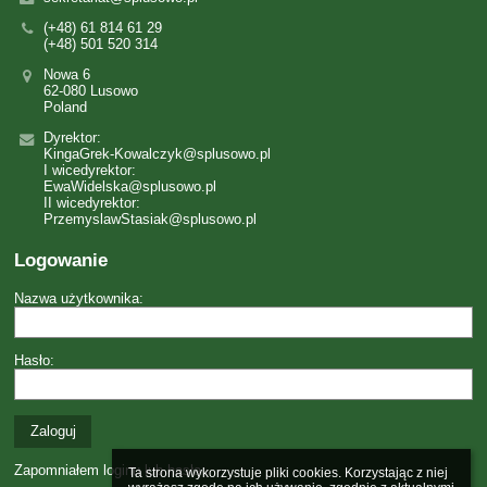
(+48) 61 814 61 29
(+48) 501 520 314
Nowa 6
62-080 Lusowo
Poland
Dyrektor:
KingaGrek-Kowalczyk@splusowo.pl
I wicedyrektor:
EwaWidelska@splusowo.pl
II wicedyrektor:
PrzemyslawStasiak@splusowo.pl
Logowanie
Nazwa użytkownika:
Hasło:
Zapomniałem loginu lub hasła
Ta strona wykorzystuje pliki cookies. Korzystając z niej 