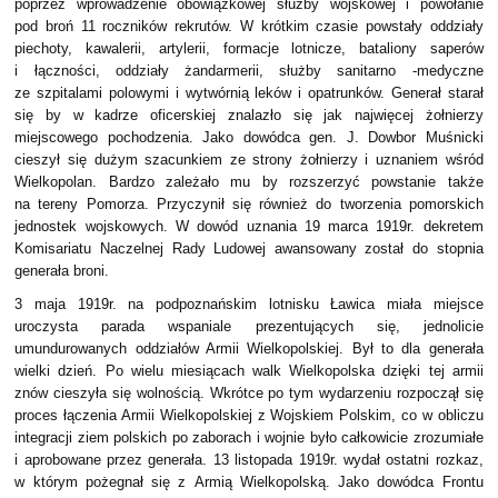
poprzez wprowadzenie obowiązkowej służby wojskowej i powołanie
pod broń 11 roczników rekrutów. W krótkim czasie powstały oddziały
piechoty, kawalerii, artylerii, formacje lotnicze, bataliony saperów
i łączności, oddziały żandarmerii, służby sanitarno -medyczne
ze szpitalami polowymi i wytwórnią leków i opatrunków. Generał starał
się by w kadrze oficerskiej znalazło się jak najwięcej żołnierzy
miejscowego pochodzenia. Jako dowódca gen. J. Dowbor Muśnicki
cieszył się dużym szacunkiem ze strony żołnierzy i uznaniem wśród
Wielkopolan. Bardzo zależało mu by rozszerzyć powstanie także
na tereny Pomorza. Przyczynił się również do tworzenia pomorskich
jednostek wojskowych. W dowód uznania 19 marca 1919r. dekretem
Komisariatu Naczelnej Rady Ludowej awansowany został do stopnia
generała broni.
3 maja 1919r. na podpoznańskim lotnisku Ławica miała miejsce
uroczysta parada wspaniale prezentujących się, jednolicie
umundurowanych oddziałów Armii Wielkopolskiej. Był to dla generała
wielki dzień. Po wielu miesiącach walk Wielkopolska dzięki tej armii
znów cieszyła się wolnością. Wkrótce po tym wydarzeniu rozpoczął się
proces łączenia Armii Wielkopolskiej z Wojskiem Polskim, co w obliczu
integracji ziem polskich po zaborach i wojnie było całkowicie zrozumiałe
i aprobowane przez generała. 13 listopada 1919r. wydał ostatni rozkaz,
w którym pożegnał się z Armią Wielkopolską. Jako dowódca Frontu