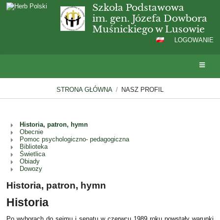
Szkoła Podstawowa
im. gen. Józefa Dowbora
Muśnickiego w Lusowie
LOGOWANIE
STRONA GŁÓWNA
/
NASZ PROFIL
Historia, patron, hymn
Nasz
Obecnie
profil
Pomoc psychologiczno- pedagogiczna
Biblioteka
Świetlica
Obiady
Dowozy
Historia, patron, hymn
Historia
Po wyborach do sejmu i senatu w czerwcu 1989 roku powstały warunki