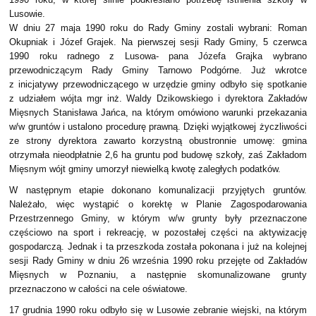
Lusowie.
W dniu 27 maja 1990 roku do Rady Gminy zostali wybrani: Roman
Okupniak i Józef Grajek. Na pierwszej sesji Rady Gminy, 5 czerwca
1990 roku radnego z Lusowa- pana Józefa Grajka wybrano
przewodniczącym Rady Gminy Tarnowo Podgórne. Już wkrotce
z inicjatywy przewodniczącego w urzędzie gminy odbyło się spotkanie
z udziałem wójta mgr inż. Waldy Dzikowskiego i dyrektora Zakładów
Mięsnych Stanisława Jańca, na którym omówiono warunki przekazania
w/w gruntów i ustalono procedurę prawną. Dzięki wyjątkowej życzliwości
ze strony dyrektora zawarto korzystną obustronnie umowę: gmina
otrzymała nieodpłatnie 2,6 ha gruntu pod budowę szkoły, zaś Zakładom
Mięsnym wójt gminy umorzył niewielką kwotę zaległych podatków.
W następnym etapie dokonano komunalizacji przyjętych gruntów.
Należało, więc wystąpić o korektę w Planie Zagospodarowania
Przestrzennego Gminy, w którym w/w grunty były przeznaczone
częściowo na sport i rekreację, w pozostałej części na aktywizację
gospodarczą. Jednak i ta przeszkoda została pokonana i już na kolejnej
sesji Rady Gminy w dniu 26 września 1990 roku przejęte od Zakładów
Mięsnych w Poznaniu, a następnie skomunalizowane grunty
przeznaczono w całości na cele oświatowe.
17 grudnia 1990 roku odbyło się w Lusowie zebranie wiejski, na którym