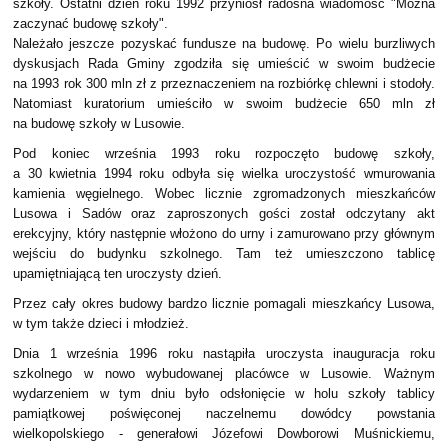
szkoły. Ostatni dzień roku 1992 przyniósł radosna wiadomość "Można
zaczynać budowę szkoły".
Należało jeszcze pozyskać fundusze na budowę. Po wielu burzliwych
dyskusjach Rada Gminy zgodziła się umieścić w swoim budżecie
na 1993 rok 300 mln zł z przeznaczeniem na rozbiórkę chlewni i stodoły.
Natomiast kuratorium umieściło w swoim budżecie 650 mln zł
na budowę szkoły w Lusowie.
Pod koniec września 1993 roku rozpoczęto budowę szkoły,
a 30 kwietnia 1994 roku odbyła się wielka uroczystość wmurowania
kamienia węgielnego. Wobec licznie zgromadzonych mieszkańców
Lusowa i Sadów oraz zaproszonych gości został odczytany akt
erekcyjny, który następnie włożono do urny i zamurowano przy głównym
wejściu do budynku szkolnego. Tam też umieszczono tablicę
upamiętniającą ten uroczysty dzień.
Przez cały okres budowy bardzo licznie pomagali mieszkańcy Lusowa,
w tym także dzieci i młodzież.
Dnia 1 września 1996 roku nastąpiła uroczysta inauguracja roku
szkolnego w nowo wybudowanej placówce w Lusowie. Ważnym
wydarzeniem w tym dniu było odsłonięcie w holu szkoły tablicy
pamiątkowej poświęconej naczelnemu dowódcy powstania
wielkopolskiego - generałowi Józefowi Dowborowi Muśnickiemu,