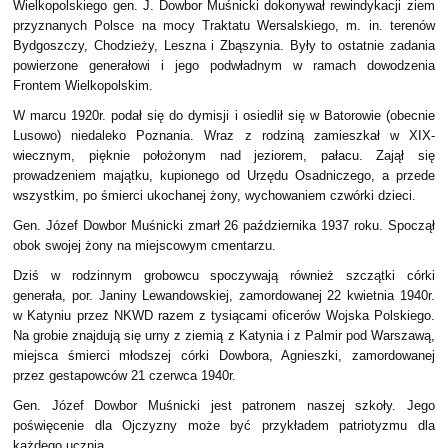
Wielkopolskiego gen. J. Dowbor Muśnicki dokonywał rewindykacji ziem
przyznanych Polsce na mocy Traktatu Wersalskiego, m. in. terenów
Bydgoszczy, Chodzieży, Leszna i Zbąszynia. Były to ostatnie zadania
powierzone generałowi i jego podwładnym w ramach dowodzenia
Frontem Wielkopolskim.
W marcu 1920r. podał się do dymisji i osiedlił się w Batorowie (obecnie
Lusowo) niedaleko Poznania. Wraz z rodziną zamieszkał w XIX-
wiecznym, pięknie położonym nad jeziorem, pałacu. Zajął się
prowadzeniem majątku, kupionego od Urzędu Osadniczego, a przede
wszystkim, po śmierci ukochanej żony, wychowaniem czwórki dzieci.
Gen. Józef Dowbor Muśnicki zmarł 26 października 1937 roku. Spoczął
obok swojej żony na miejscowym cmentarzu.
Dziś w rodzinnym grobowcu spoczywają również szczątki córki
generała, por. Janiny Lewandowskiej, zamordowanej 22 kwietnia 1940r.
w Katyniu przez NKWD razem z tysiącami oficerów Wojska Polskiego.
Na grobie znajdują się urny z ziemią z Katynia i z Palmir pod Warszawą,
miejsca śmierci młodszej córki Dowbora, Agnieszki, zamordowanej
przez gestapowców 21 czerwca 1940r.
Gen. Józef Dowbor Muśnicki jest patronem naszej szkoły. Jego
poświęcenie dla Ojczyzny może być przykładem patriotyzmu dla
każdego ucznia.