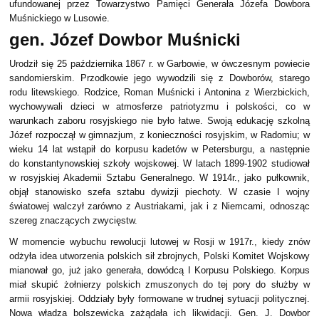
ufundowanej przez Towarzystwo Pamięci Generała Józefa Dowbora
Muśnickiego w Lusowie.
gen. Józef Dowbor Muśnicki
Urodził się 25 października 1867 r. w Garbowie, w ówczesnym powiecie
sandomierskim. Przodkowie jego wywodzili się z Dowborów, starego
rodu litewskiego. Rodzice, Roman Muśnicki i Antonina z Wierzbickich,
wychowywali dzieci w atmosferze patriotyzmu i polskości, co w
warunkach zaboru rosyjskiego nie było łatwe. Swoją edukację szkolną
Józef rozpoczął w gimnazjum, z konieczności rosyjskim, w Radomiu; w
wieku 14 lat wstąpił do korpusu kadetów w Petersburgu, a następnie
do konstantynowskiej szkoły wojskowej. W latach 1899-1902 studiował
w rosyjskiej Akademii Sztabu Generalnego. W 1914r., jako pułkownik,
objął stanowisko szefa sztabu dywizji piechoty. W czasie I wojny
światowej walczył zarówno z Austriakami, jak i z Niemcami, odnosząc
szereg znaczących zwycięstw.
W momencie wybuchu rewolucji lutowej w Rosji w 1917r., kiedy znów
odżyła idea utworzenia polskich sił zbrojnych, Polski Komitet Wojskowy
mianował go, już jako generała, dowódcą I Korpusu Polskiego. Korpus
miał skupić żołnierzy polskich zmuszonych do tej pory do służby w
armii rosyjskiej. Oddziały były formowane w trudnej sytuacji politycznej.
Nowa władza bolszewicka zażądała ich likwidacji. Gen. J. Dowbor