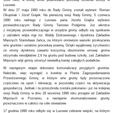
Lusowie.
W dniu 27 maja 1990 roku do Rady Gminy zostali wybrani: Roman
Okupniak i Józef Grajek. Na pierwszej sesji Rady Gminy, 5 czerwca
1990 roku radnego z Lusowa- pana Józefa Grajka wybrano
przewodniczącym Rady Gminy Tarnowo Podgórne. Już wkrotce
z inicjatywy przewodniczącego w urzędzie gminy odbyło się spotkanie
z udziałem wójta mgr inż. Waldy Dzikowskiego i dyrektora Zakładów
Mięsnych Stanisława Jańca, na którym omówiono warunki przekazania
w/w gruntów i ustalono procedurę prawną. Dzięki wyjątkowej życzliwości
ze strony dyrektora zawarto korzystną obustronnie umowę: gmina
otrzymała nieodpłatnie 2,6 ha gruntu pod budowę szkoły, zaś Zakładom
Mięsnym wójt gminy umorzył niewielką kwotę zaległych podatków.
W następnym etapie dokonano komunalizacji przyjętych gruntów.
Należało, więc wystąpić o korektę w Planie Zagospodarowania
Przestrzennego Gminy, w którym w/w grunty były przeznaczone
częściowo na sport i rekreację, w pozostałej części na aktywizację
gospodarczą. Jednak i ta przeszkoda została pokonana i już na kolejnej
sesji Rady Gminy w dniu 26 września 1990 roku przejęte od Zakładów
Mięsnych w Poznaniu, a następnie skomunalizowane grunty
przeznaczono w całości na cele oświatowe.
17 grudnia 1990 roku odbyło się w Lusowie zebranie wiejski, na którym