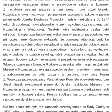
sprzyjające wszczęciu starań o przywrócenie szkoły w Lusowie.
Z inicjatywą wystąpił jeszcze w tym samym roku Józef Grajek.
Rozważano dwie możliwości: po pierwsze przywrócić szkołę w pałacu
po generale Józefie Dowborze Muśnickim, gdzie mieściła się do 1977
roku lub zbudować nową placówkę na ziemi szkolnej, czyli u zbiegu ulic
Poznańskiej i Wierzbowej. Niestety, obie możliwości trzeba było
odrzucić. Ekspertyza budowlana wykonana w pałacu- przebudowanym
już przez firmę Radiopan wykazała, że ponowna adaptacja budynku
na potrzeby szkolne byłaby nieopłacalna, gdyż należałoby odkupić pałac
wraz z ziemią i pokryć koszty przebudowy. Trzeba było też wykluczyć
plany budowy na działce szkolnej, gdyż okazała się za wąska. Jednak
inicjator budowy szkoły nie ustawał w poszukiwaniu innych rozwiązań.
Wkrótce dzięki pani Danucie Kurkiewicz uzyskał informację, ze Zakłady
Mięsne w Poznaniu zamierzają sprzedać osobom prywatnym grunt wraz
z zabudowaniami po byłej tuczarni w Lusowie, przy ulicy Nowej
1. Wówczas przewodniczący Parafialnego Komitetu obywatelskiego pan
Józef Grajek wystosował pismo do Dyrekcji Zakładów Mięsnych w
Poznaniu, prosząc w imieniu społeczeństwa Lusowa o przekazanie tych
gruntów na budowę szkoły. Prośba spotkała się z ze zrozumieniem
i poparciem dyrektora Stanisława Jańca.
Nie bez znaczenia była też kampania przedwyborcza do Rady Gminy w
1990 roku, w której silnie podkreślano potrzebę istnienia szkoły w