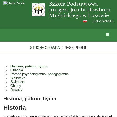
Szkoła Podstawowa
im. gen. Józefa Dowbora
Muśnickiego w Lusowie
LOGOWANIE
STRONA GŁÓWNA
/
NASZ PROFIL
Historia, patron, hymn
Nasz
Obecnie
profil
Pomoc psychologiczno- pedagogiczna
Biblioteka
Świetlica
Obiady
Dowozy
Historia, patron, hymn
Historia
Po wyborach do sejmu i senatu w czerwcu 1989 roku powstały warunki