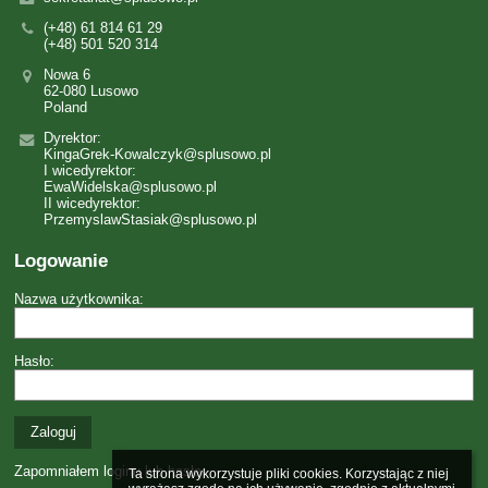
(+48) 61 814 61 29
(+48) 501 520 314
Nowa 6
62-080 Lusowo
Poland
Dyrektor:
KingaGrek-Kowalczyk@splusowo.pl
I wicedyrektor:
EwaWidelska@splusowo.pl
II wicedyrektor:
PrzemyslawStasiak@splusowo.pl
Logowanie
Nazwa użytkownika:
Hasło:
Zapomniałem loginu lub hasła
Ta strona wykorzystuje pliki cookies. Korzystając z niej 