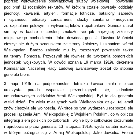
poprzez wprowadzenie obowiązkowej służby wojskowej i powołanie
pod broń 11 roczników rekrutów. W krótkim czasie powstały oddziały
piechoty, kawalerii, artylerii, formacje lotnicze, bataliony saperów
i łączności, oddziały żandarmerii, służby sanitarno -medyczne
ze szpitalami polowymi i wytwórnią leków i opatrunków. Generał starał
się by w kadrze oficerskiej znalazło się jak najwięcej żołnierzy
miejscowego pochodzenia. Jako dowódca gen. J. Dowbor Muśnicki
cieszył się dużym szacunkiem ze strony żołnierzy i uznaniem wśród
Wielkopolan. Bardzo zależało mu by rozszerzyć powstanie także
na tereny Pomorza. Przyczynił się również do tworzenia pomorskich
jednostek wojskowych. W dowód uznania 19 marca 1919r. dekretem
Komisariatu Naczelnej Rady Ludowej awansowany został do stopnia
generała broni.
3 maja 1919r. na podpoznańskim lotnisku Ławica miała miejsce
uroczysta parada wspaniale prezentujących się, jednolicie
umundurowanych oddziałów Armii Wielkopolskiej. Był to dla generała
wielki dzień. Po wielu miesiącach walk Wielkopolska dzięki tej armii
znów cieszyła się wolnością. Wkrótce po tym wydarzeniu rozpoczął się
proces łączenia Armii Wielkopolskiej z Wojskiem Polskim, co w obliczu
integracji ziem polskich po zaborach i wojnie było całkowicie zrozumiałe
i aprobowane przez generała. 13 listopada 1919r. wydał ostatni rozkaz,
w którym pożegnał się z Armią Wielkopolską. Jako dowódca Frontu