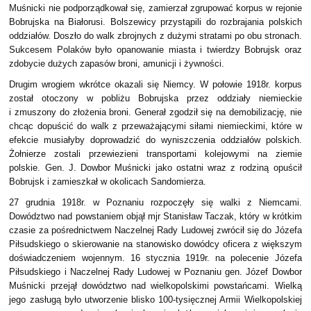
Muśnicki nie podporządkował się, zamierzał zgrupować korpus w rejonie
Bobrujska na Białorusi. Bolszewicy przystąpili do rozbrajania polskich
oddziałów. Doszło do walk zbrojnych z dużymi stratami po obu stronach.
Sukcesem Polaków było opanowanie miasta i twierdzy Bobrujsk oraz
zdobycie dużych zapasów broni, amunicji i żywności.
Drugim wrogiem wkrótce okazali się Niemcy. W połowie 1918r. korpus
został otoczony w pobliżu Bobrujska przez oddziały niemieckie
i zmuszony do złożenia broni. Generał zgodził się na demobilizację, nie
chcąc dopuścić do walk z przeważającymi siłami niemieckimi, które w
efekcie musiałyby doprowadzić do wyniszczenia oddziałów polskich.
Żołnierze zostali przewiezieni transportami kolejowymi na ziemie
polskie. Gen. J. Dowbor Muśnicki jako ostatni wraz z rodziną opuścił
Bobrujsk i zamieszkał w okolicach Sandomierza.
27 grudnia 1918r. w Poznaniu rozpoczęły się walki z Niemcami.
Dowództwo nad powstaniem objął mjr Stanisław Taczak, który w krótkim
czasie za pośrednictwem Naczelnej Rady Ludowej zwrócił się do Józefa
Piłsudskiego o skierowanie na stanowisko dowódcy oficera z większym
doświadczeniem wojennym. 16 stycznia 1919r. na polecenie Józefa
Piłsudskiego i Naczelnej Rady Ludowej w Poznaniu gen. Józef Dowbor
Muśnicki przejął dowództwo nad wielkopolskimi powstańcami. Wielką
jego zasługą było utworzenie blisko 100-tysięcznej Armii Wielkopolskiej