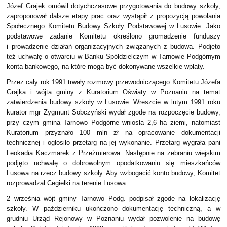
Józef Grajek omówił dotychczasowe przygotowania do budowy szkoły,
zaproponował dalsze etapy prac oraz wystąpił z propozycją powołania
Społecznego Komitetu Budowy Szkoły Podstawowej w Lusowie. Jako
podstawowe zadanie Komitetu określono gromadzenie funduszy
i prowadzenie działań organizacyjnych związanych z budową. Podjęto
też uchwałę o otwarciu w Banku Spółdzielczym w Tarnowie Podgórnym
konta bankowego, na które mogą być dokonywane wszelkie wpłaty.
Przez cały rok 1991 trwały rozmowy przewodniczącego Komitetu Józefa
Grajka i wójta gminy z Kuratorium Oświaty w Poznaniu na temat
zatwierdzenia budowy szkoły w Lusowie. Wreszcie w lutym 1991 roku
kurator mgr Zygmunt Sobczyński wydał zgodę na rozpoczęcie budowy,
przy czym gmina Tarnowo Podgórne wniosła 2,6 ha ziemi, natomiast
Kuratorium przyznało 100 mln zł na opracowanie dokumentacji
technicznej i ogłosiło przetarg na jej wykonanie. Przetarg wygrała pani
Leokadia Kaczmarek z Przeźmierowa. Następnie na zebraniu wiejskim
podjęto uchwałę o dobrowolnym opodatkowaniu się mieszkańców
Lusowa na rzecz budowy szkoły. Aby wzbogacić konto budowy, Komitet
rozprowadzał Cegiełki na terenie Lusowa.
2 września wójt gminy Tarnowo Podg. podpisał zgodę na lokalizację
szkoły. W październiku ukończono dokumentację techniczną, a w
grudniu Urząd Rejonowy w Poznaniu wydał pozwolenie na budowę